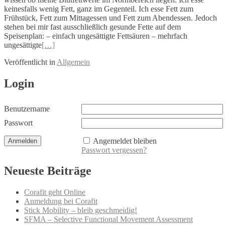
keinesfalls wenig Fett, ganz im Gegenteil. Ich esse Fett zum
Frühstück, Fett zum Mittagessen und Fett zum Abendessen. Jedoch
stehen bei mir fast ausschließlich gesunde Fette auf dem
Speisenplan: – einfach ungesättigte Fettsäuren – mehrfach
ungesättigte
[…]
Veröffentlicht in
Allgemein
Beitrags-
Login
Navigation
Benutzername
Passwort
Angemeldet bleiben
Passwort vergessen?
Neueste Beiträge
Corafit geht Online
Anmeldung bei Corafit
Stick Mobility – bleib geschmeidig!
SFMA – Selective Functional Movement Assessment