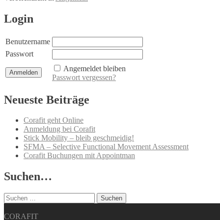
Beitrags-
Login
Navigation
Benutzername
Passwort
Angemeldet bleiben
Passwort vergessen?
Neueste Beiträge
Corafit geht Online
Anmeldung bei Corafit
Stick Mobility – bleib geschmeidig!
SFMA – Selective Functional Movement Assessment
Corafit Buchungen mit Appointman
Suchen…
Suchen
nach:
CORAFIT