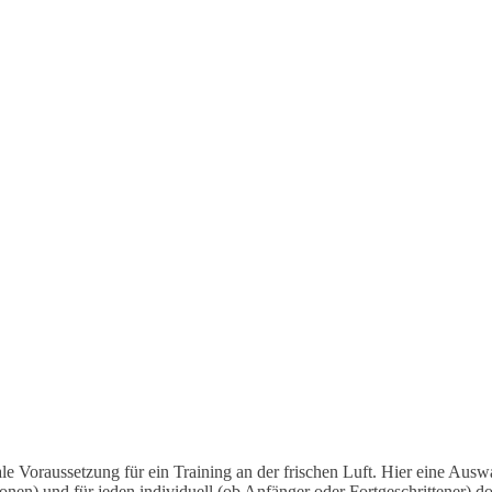
 Voraussetzung für ein Training an der frischen Luft. Hier eine Ausw
en) und für jeden individuell (ob Anfänger oder Fortgeschrittener) dosi