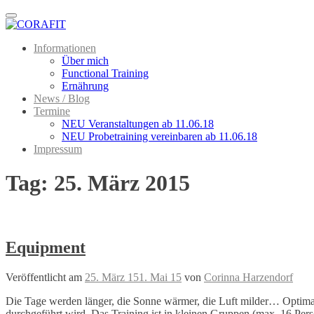
Menu
Informationen
Über mich
Functional Training
Ernährung
News / Blog
Termine
NEU Veranstaltungen ab 11.06.18
NEU Probetraining vereinbaren ab 11.06.18
Impressum
Tag:
25. März 2015
Equipment
Veröffentlicht am
25. März 15
1. Mai 15
von
Corinna Harzendorf
Die Tage werden länger, die Sonne wärmer, die Luft milder… Optimale
durchgeführt wird. Das Training ist in kleinen Gruppen (max. 16 Person