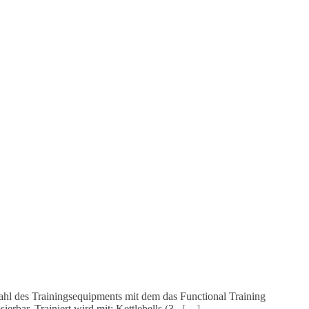
ahl des Trainingsequipments mit dem das Functional Training
erbar. Trainiert wird mit: Kettlebells (3 –
[…]