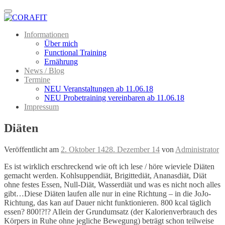
Menu
Informationen
Über mich
Functional Training
Ernährung
News / Blog
Termine
NEU Veranstaltungen ab 11.06.18
NEU Probetraining vereinbaren ab 11.06.18
Impressum
Diäten
Veröffentlicht am
2. Oktober 14
28. Dezember 14
von
Administrator
Es ist wirklich erschreckend wie oft ich lese / höre wieviele Diäten
gemacht werden. Kohlsuppendiät, Brigittediät, Ananasdiät, Diät
ohne festes Essen, Null-Diät, Wasserdiät und was es nicht noch alles
gibt…Diese Diäten laufen alle nur in
eine Richtung – in die JoJo-
Richtung, das kan auf Dauer nicht funktionieren. 800 kcal täglich
essen? 800!?!? Allein der Grundumsatz (der Kalorienverbrauch des
Körpers in Ruhe ohne jegliche Bewegung) beträgt schon teilweise