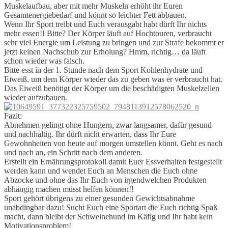
Muskelaufbau, aber mit mehr Muskeln erhöht ihr Euren
Gesamtenergiebedarf und könnt so leichter Fett abbauen.
Wenn Ihr Sport treibt und Euch verausgabt habt dürft Ihr nichts
mehr essen!! Bitte? Der Körper läuft auf Hochtouren, verbraucht
sehr viel Energie um Leistung zu bringen und zur Strafe bekommt er
jetzt keinen Nachschub zur Erholung? Hmm, richtig… da läuft
schon wieder was falsch.
Bitte esst in der 1. Stunde nach dem Sport Kohlenhydrate und
Eiweiß, um dem Körper wieder das zu geben was er verbraucht hat.
Das Eiweiß benötigt der Körper um die beschädigten Muskelzellen
wieder aufzubauen.
Fazit:
Abnehmen gelingt ohne Hungern, zwar langsamer, dafür gesund
und nachhaltig. Ihr dürft nicht erwarten, dass Ihr Eure
Gewohnheiten von heute auf morgen umstellen könnt. Geht es nach
und nach an, ein Schritt nach dem anderen.
Erstellt ein Ernährungsprotokoll damit Euer Essverhalten festgestellt
werden kann und wendet Euch an Menschen die Euch ohne
Abzocke und ohne das Ihr Euch von irgendwelchen Produkten
abhängig machen müsst helfen können!!
Sport gehört übrigens zu einer gesunden Gewichtsabnahme
unabdingbar dazu! Sucht Euch eine Sportart die Euch richtig Spaß
macht, dann bleibt der Schweinehund im Käfig und Ihr habt kein
Motivationsproblem!