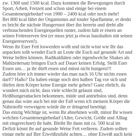
zw. 1300 und 1500 kcal. Dazu kommen die Bewegungen durch
Sport, Arbeit, Freizeit und schon sind einige bei einem
Gesamtenergiebedarf von 1900 – 2400 kcal oder noch mehr!
Bei 800 kcal fährt der Organismus auf totaler Sparflamme, er denkt
es bricht die nächste Hungersnot über ihn herrein und dreht alle
verbrauchenden Energiequellen runter, zudem hält er eisern an
seinen Fettreserven fest (er muss jetzt ja etwas haushalten mit seinen
Energiereserven!).
Wenn ihr Euer Fett loswerden wollt und nicht wisst wie Ihr das
anpacken sollt wendet Euch an Leute die Euch auf gesunde Art und
Weise helfen können. Radikaldiäten oder irgendwelche Shakes als
Mahlzeitersatz bringen Euch auf Dauer keinen Erfolg. Stellt Euer
Essen um… ja ihr dürft essen und müsst nicht hungern!!!
Zudem höre ich immer wieder das man nach 16 Uhr nichts essen
darf!? Hallo? Da haben einige noch den halben Tag vor sich und
dürfen dem Körper keine Energie mehr geben? Ganz ehrlich, da
wundert mich nicht, dass viele schlecht gelaunt sind,
Heißhungerattacken bekommen, müde und antriebslos sind, denn
genau das wäre auch bei mir der Fall wenn ich meinem Körper die
Nährstoffe verweigern würde die er dringend benötigt.
Das einzig Wichtige ist, wenn Ihr abnehmen wollt, müsst Ihr wissen
welchen Gesamtenergiebedarf (Alter, Gewicht, Größe und Alltag
mit eingerechnet) ihr habt. Bleibt Ihr dann mit ca. 500 kcal im
Defizit könnt ihr auf gesunde Weise Fett verlieren. Zudem sollten
einige mehr auf Ihre Eiweißzufuhr achten… ohne Eiweiß auch kein