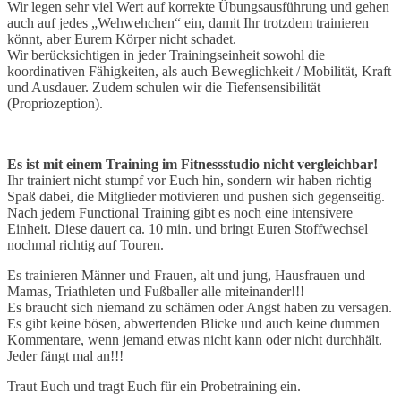
Wir legen sehr viel Wert auf korrekte Übungsausführung und gehen
auch auf jedes „Wehwehchen“ ein, damit Ihr trotzdem trainieren
könnt, aber Eurem Körper nicht schadet.
Wir berücksichtigen in jeder Trainingseinheit sowohl die
koordinativen Fähigkeiten, als auch Beweglichkeit / Mobilität, Kraft
und Ausdauer. Zudem schulen wir die Tiefensensibilität
(Propriozeption).
Es ist mit einem Training im Fitnessstudio nicht vergleichbar!
Ihr trainiert nicht stumpf vor Euch hin, sondern wir haben richtig
Spaß dabei, die Mitglieder motivieren und pushen sich gegenseitig.
Nach jedem Functional Training gibt es noch eine intensivere
Einheit. Diese dauert ca. 10 min. und bringt Euren Stoffwechsel
nochmal richtig auf Touren.
Es trainieren Männer und Frauen, alt und jung, Hausfrauen und
Mamas, Triathleten und Fußballer alle miteinander!!!
Es braucht sich niemand zu schämen oder Angst haben zu versagen.
Es gibt keine bösen, abwertenden Blicke und auch keine dummen
Kommentare, wenn jemand etwas nicht kann oder nicht durchhält.
Jeder fängt mal an!!!
Traut Euch und tragt Euch für ein Probetraining ein.