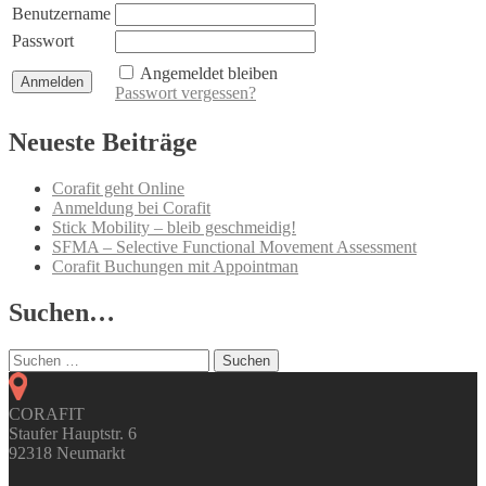
Benutzername
Passwort
Angemeldet bleiben
Passwort vergessen?
Neueste Beiträge
Corafit geht Online
Anmeldung bei Corafit
Stick Mobility – bleib geschmeidig!
SFMA – Selective Functional Movement Assessment
Corafit Buchungen mit Appointman
Suchen…
Suchen
nach:
CORAFIT
Staufer Hauptstr. 6
92318 Neumarkt