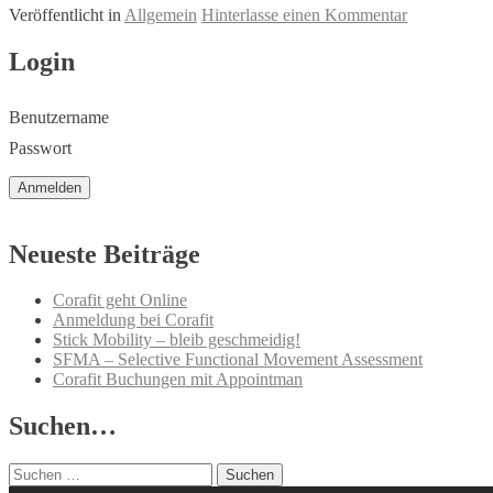
Veröffentlicht in
Allgemein
Hinterlasse einen Kommentar
Beitrags-
Login
Navigation
Benutzername
Passwort
Neueste Beiträge
Corafit geht Online
Anmeldung bei Corafit
Stick Mobility – bleib geschmeidig!
SFMA – Selective Functional Movement Assessment
Corafit Buchungen mit Appointman
Suchen…
Suchen
nach: