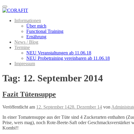
Menu
Informationen
Über mich
Functional Training
Ernährung
News / Blog
Termine
NEU Veranstaltungen ab 11.06.18
NEU Probetraining vereinbaren ab 11.06.18
Impressum
Tag:
12. September 2014
Fazit Tütensuppe
Veröffentlicht am
12. September 14
28. Dezember 14
von
Administrat
In einer Tomatensuppe aus der Tüte sind 4 Zuckerarten enthalten (Z
Prise, wers mag), noch Rote-Beete-Saft oder Geschmacksverstärker 
Kombi!!