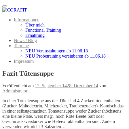
Menu
Informationen
Über mich
Functional Training
Ernährung
News / Blog
Termine
NEU Veranstaltungen ab 11.06.18
NEU Probetraining vereinbaren ab 11.06.18
Impressum
Fazit Tütensuppe
Veröffentlicht am
12. September 14
28. Dezember 14
von
Administrator
In einer Tomatensuppe aus der Tüte sind 4 Zuckerarten enthalten
(Zucker, Maltodextrin, Milchzucker, Traubenzucker). Komisch das
in einer selbstgemachten Tomatensuppe weder Zucker (höchstens
eine kleine Prise, wers mag), noch Rote-Beete-Saft oder
Geschmacksverstärker wie Hefeextrakt enthalten sind. Zudem
verwenden wir nicht 3 Salzarten…