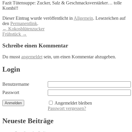
Fazit Tütensuppe: Zucker, Salz & Geschmacksverstärker… tolle
Kombi!!
Dieser Eintrag wurde veröffentlicht in
Allgemein
. Lesezeichen auf
den
Permanentlink
.
Artikel-
←
Kokosblütenzucker
Frühstück
→
Navigation
Schreibe einen Kommentar
Du musst
angemeldet
sein, um einen Kommentar abzugeben.
Login
Benutzername
Passwort
Angemeldet bleiben
Passwort vergessen?
Neueste Beiträge