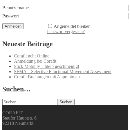
Benutzername
Passwort
Angemeldet bleiben
Passwort vergessen?
Neueste Beiträge
Corafit geht Online
Anmeldung bei Corafit
Stick Mobility – bleib geschmeidig!
SFMA – Selective Functional Movement Assessment
Corafit Buchungen mit Appointman
Suchen…
Suchen
nach:
CORAFIT
Staufer Hauptstr. 6
92318 Neumarkt