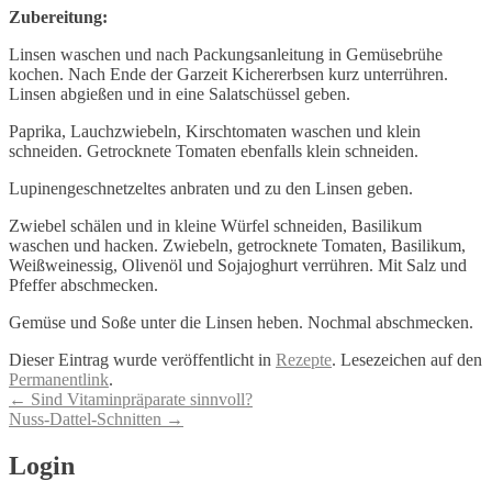
Zubereitung:
Linsen waschen und nach Packungsanleitung in Gemüsebrühe
kochen. Nach Ende der Garzeit Kichererbsen kurz unterrühren.
Linsen abgießen und in eine Salatschüssel geben.
Paprika, Lauchzwiebeln, Kirschtomaten waschen und klein
schneiden. Getrocknete Tomaten ebenfalls klein schneiden.
Lupinengeschnetzeltes anbraten und zu den Linsen geben.
Zwiebel schälen und in kleine Würfel schneiden, Basilikum
waschen und hacken. Zwiebeln, getrocknete Tomaten, Basilikum,
Weißweinessig, Olivenöl und Sojajoghurt verrühren. Mit Salz und
Pfeffer abschmecken.
Gemüse und Soße unter die Linsen heben. Nochmal abschmecken.
Dieser Eintrag wurde veröffentlicht in
Rezepte
. Lesezeichen auf den
Permanentlink
.
Artikel-
←
Sind Vitaminpräparate sinnvoll?
Nuss-Dattel-Schnitten
→
Navigation
Login