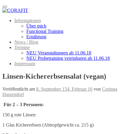
Menu
Informationen
Über mich
Functional Training
Ernährung
News / Blog
Termine
NEU Veranstaltungen ab 11.06.18
NEU Probetraining vereinbaren ab 11.06.18
Impressum
Linsen-Kichererbsensalat (vegan)
Veröffentlicht am
8. September 15
4. Februar 16
von
Corinna
Harzendorf
Für 2 – 3 Personen:
150 g rote Linsen
1 Glas Kichererbsen (Abtropfgewicht ca. 215 g)