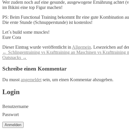
Wer zudem noch auf eine gesunde, ausgewogene Ernährung achtet (vi
im Bikini eine top Figur machen!
PS: Beim Functional Training bekommt Ihr eine gute Kombination au
Die erste Stunde (Schnupperstunde) ist kostenlos!
Let´s build some muscles!
Eure Cora
Dieser Eintrag wurde veröffentlicht in
Allgemein
. Lesezeichen auf d
Artikel-
←
Schlingentraining vs Krafttraining an Maschinen vs Krafttraining 
Oatsnacks
→
Navigation
Schreibe einen Kommentar
Du musst
angemeldet
sein, um einen Kommentar abzugeben.
Login
Benutzername
Passwort