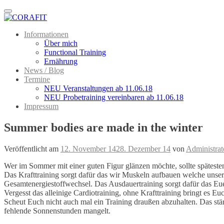
Menu
Informationen
Über mich
Functional Training
Ernährung
News / Blog
Termine
NEU Veranstaltungen ab 11.06.18
NEU Probetraining vereinbaren ab 11.06.18
Impressum
Summer bodies are made in the winter
Veröffentlicht am
12. November 14
28. Dezember 14
von
Administrat
Wer im Sommer mit einer guten Figur glänzen möchte, sollte spätest
Das Krafttraining sorgt dafür das wir Muskeln aufbauen welche uns
Gesamtenergiestoffwechsel. Das Ausdauertraining sorgt dafür das Eu
Vergesst das alleinige Cardiotraining, ohne Krafttraining bringt es E
Scheut Euch nicht auch mal ein Training draußen abzuhalten. Das s
fehlende Sonnenstunden mangelt.