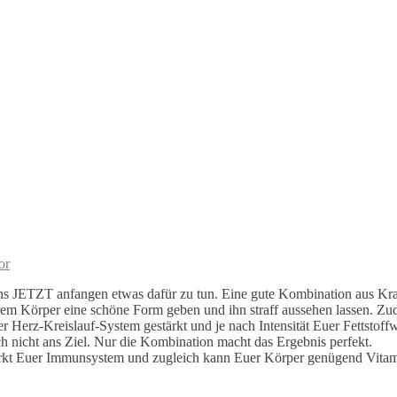
or
ens JETZT anfangen etwas dafür zu tun. Eine gute Kombination aus Kra
erem Körper eine schöne Form geben und ihn straff aussehen lassen. 
er Herz-Kreislauf-System gestärkt un
d je nach Intensität Euer Fettstof
uch nicht ans Ziel. Nur die Kombination macht das Ergebnis perfekt.
tärkt Euer Immunsystem und zugleich kann Euer Körper genügend Vitam