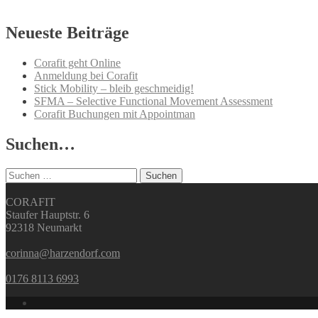
Neueste Beiträge
Corafit geht Online
Anmeldung bei Corafit
Stick Mobility – bleib geschmeidig!
SFMA – Selective Functional Movement Assessment
Corafit Buchungen mit Appointman
Suchen…
Suchen
nach:
CORAFIT
Staufer Hauptstr. 6
92318 Neumarkt
corinna@harzendorf.com
0176 8113 6993