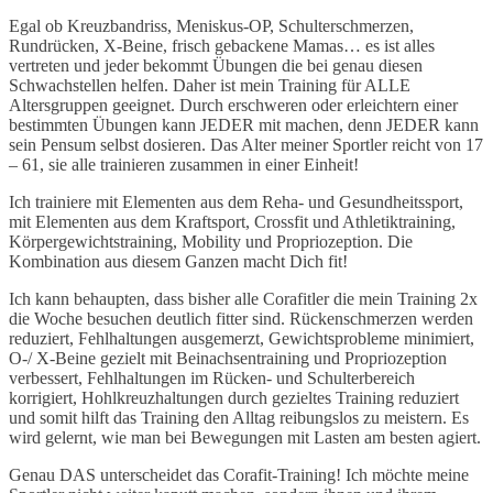
Egal ob Kreuzbandriss, Meniskus-OP, Schulterschmerzen,
Rundrücken, X-Beine, frisch gebackene Mamas… es ist alles
vertreten und jeder bekommt Übungen die bei genau diesen
Schwachstellen helfen. Daher ist mein Training für ALLE
Altersgruppen geeignet. Durch erschweren oder erleichtern einer
bestimmten Übungen kann JEDER mit machen, denn JEDER kann
sein Pensum selbst dosieren. Das Alter meiner Sportler reicht von 17
– 61, sie alle trainieren zusammen in einer Einheit!
Ich trainiere mit Elementen aus dem Reha- und Gesundheitssport,
mit Elementen aus dem Kraftsport, Crossfit und Athletiktraining,
Körpergewichtstraining, Mobility und Propriozeption. Die
Kombination aus diesem Ganzen macht Dich fit!
Ich kann behaupten, dass bisher alle Corafitler die mein Training 2x
die Woche besuchen deutlich fitter sind. Rückenschmerzen werden
reduziert, Fehlhaltungen ausgemerzt, Gewichtsprobleme minimiert,
O-/ X-Beine gezielt mit Beinachsentraining und Propriozeption
verbessert, Fehlhaltungen im Rücken- und Schulterbereich
korrigiert, Hohlkreuzhaltungen durch gezieltes Training reduziert
und somit hilft das Training den Alltag reibungslos zu meistern. Es
wird gelernt, wie man bei Bewegungen mit Lasten am besten agiert.
Genau DAS unterscheidet das Corafit-Training! Ich möchte meine