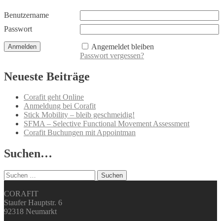
Benutzername
Passwort
Angemeldet bleiben
Passwort vergessen?
Neueste Beiträge
Corafit geht Online
Anmeldung bei Corafit
Stick Mobility – bleib geschmeidig!
SFMA – Selective Functional Movement Assessment
Corafit Buchungen mit Appointman
Suchen…
Suchen
nach:
CORAFIT
Staufer Hauptstr. 6
92318 Neumarkt