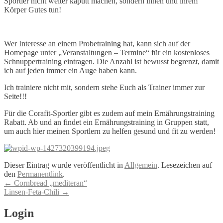
Sportler nicht weiter kaputt machen, sondern ihnen und ihrem
Körper Gutes tun!
Wer Interesse an einem Probetraining hat, kann sich auf der
Homepage unter „Veranstaltungen – Termine“ für ein kostenloses
Schnuppertraining eintragen. Die Anzahl ist bewusst begrenzt, damit
ich auf jeden immer ein Auge haben kann.
Ich trainiere nicht mit, sondern stehe Euch als Trainer immer zur
Seite!!!
Für die Corafit-Sportler gibt es zudem auf mein Ernährungstraining
Rabatt. Ab und an findet ein Ernährungstraining in Gruppen statt,
um auch hier meinen Sportlern zu helfen gesund und fit zu werden!
Dieser Eintrag wurde veröffentlicht in
Allgemein
. Lesezeichen auf
den
Permanentlink
.
Artikel-
←
Cornbread „mediteran“
Linsen-Feta-Chili
→
Navigation
Login