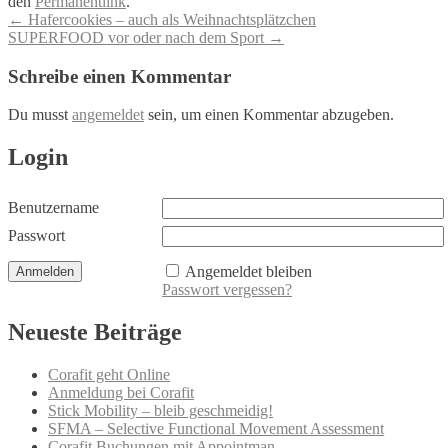
den
Permanentlink
.
Artikel-
←
Hafercookies – auch als Weihnachtsplätzchen
SUPERFOOD vor oder nach dem Sport
→
Navigation
Schreibe einen Kommentar
Du musst
angemeldet
sein, um einen Kommentar abzugeben.
Login
Benutzername
Passwort
Angemeldet bleiben
Passwort vergessen?
Neueste Beiträge
Corafit geht Online
Anmeldung bei Corafit
Stick Mobility – bleib geschmeidig!
SFMA – Selective Functional Movement Assessment
Corafit Buchungen mit Appointman