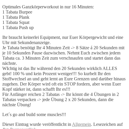
Optimales Ganzkörperworkout in nur 16 Minuten:
1 Tabata Burpee
1 Tabata Plank
1 Tabata Squat
1 Tabata Push up
Ihr braucht keinerlei Equipment, nur Euer Körpergewicht und eine
Uhr mit Sekundenanzeige.
Je Tabata benötigt Ihr 4 Minuten Zeit -> 8 Sätze á 20 Sekunden mit
je 10 Sekunden Pause dazwischen. Nehmt Euch zwischen jedem
Tabata ca. 3 Minuten Zeit zum verschnaufen und startet dann das
nächste.
WIchtig ist das Ihr während den 20 Sekunden wirklich ALLES
gebt! 100 % und kein Prozent weniger!!! So kurbelt Ihr den
Stoffwechsel an und geht lernt an Eure Grenzen und darüber hinaus
zugehen. Der Körper wird oft ein STOP fordern, aber wenn Euer
Kopf stärker ist, dann schafft Ihr es!!!
Für Anfänger reichen 2 Tabatas -> Ihr könnt die 4 Übungen in 2
Tabatas verpacken -> jede Übung 2 x 20 Sekunden, dann die
nächste Übung!
Let´s go and build some muscles!!!
Dieser Eintrag wurde veröffentlicht in
Allgemein
. Lesezeichen auf